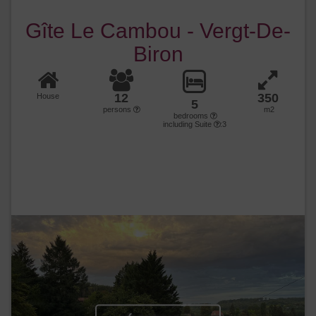
Gîte Le Cambou - Vergt-De-
Biron
12
350
House
5
persons
m2
bedrooms
including Suite
:3