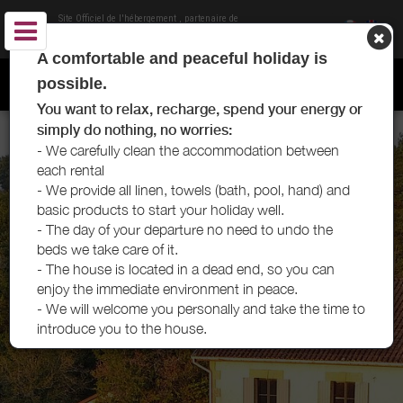
Site Officiel de l'hébergement
, partenaire de
Offices de Tourisme du Pays de Bergerac
A comfortable and peaceful holiday is
GÎTE LE CAMBOU - VERGT-DE-BIRON - PAYS DE BERGERAC
possible.
You want to relax, recharge, spend your energy or
simply do nothing, no worries:
- We carefully clean the accommodation between
each rental
- We provide all linen, towels (bath, pool, hand) and
basic products to start your holiday well.
- The day of your departure no need to undo the
beds we take care of it.
- The house is located in a dead end, so you can
enjoy the immediate environment in peace.
- We will welcome you personally and take the time to
introduce you to the house.